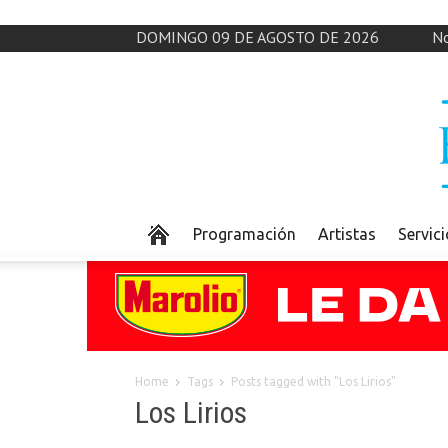
DOMINGO 09 DE AGOSTO DE 2026
No
Programación
Artistas
Servic
Home
Tags
Posts tagged with "Los Lirios"
Los Lirios