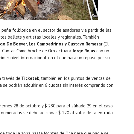
peña folklórica en el sector de asadores y a partir de las
es ballets y artistas locales y regionales. También
ngo De Boever, Los Campedrinos y Gustavo Remesar
(El
r Cantar. Como broche de Oro actuará
Jorge Rojas
con un
mer nivel internacional, en el que hará un repaso por su
a través de
Ticketek
, también en los puntos de ventas de
 se podrán adquirir en 6 cuotas sin interés comprando con
viernes 28 de octubre y $ 280 para el sábado 29 en el caso
s numeradas se debe adicionar $ 120 al valor de la entrada
sde toda la zona hasta Montes de Oca para que nadie se