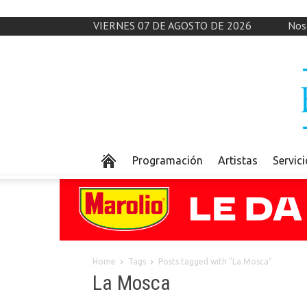
VIERNES 07 DE AGOSTO DE 2026
Nos
Programación
Artistas
Servic
Home
Tags
Posts tagged with "La Mosca"
La Mosca