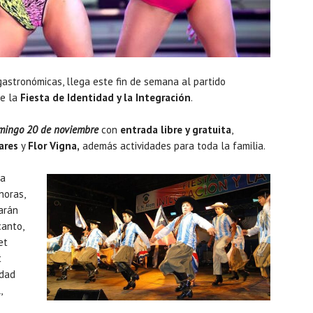
gastronómicas, llega este fin de semana al partido
de la
Fiesta de Identidad y la Integración
.
mingo 20 de noviembre
con
entrada libre y gratuita
,
ares
y
Flor Vigna,
además actividades para toda la familia.
la
horas,
arán
canto,
et
t
idad
,