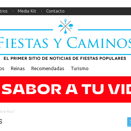
tros
Media Kit
Contacto
ios
Reinas
Recomendadas
Turismo
tre Rios"
s