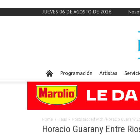
JUEVES 06 DE AGOSTO DE 2026
Noso
Programación
Artistas
Servic
Home
Tags
Posts tagged with "Horacio Guarany En
Horacio Guarany Entre Rio