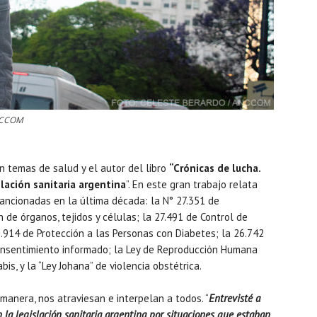
NCCOM
n temas de salud y el autor del libro
“Crónicas de lucha.
lación sanitaria argentina
”. En este gran trabajo relata
sancionadas en la última década: la N° 27.351 de
 de órganos, tejidos y células; la 27.491 de Control de
.914 de Protección a las Personas con Diabetes; la 26.742
 consentimiento informado; la Ley de Reproducción Humana
is, y la “Ley Johana” de violencia obstétrica.
 manera, nos atraviesan e interpelan a todos. “
Entrevisté a
la legislación sanitaria argentina por situaciones que estaban