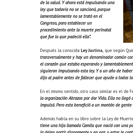
de la salud. Y ahora está impulsando una
ley que todavía no se sancionó, porque
lamentablemente no se trató en el
Congreso, para establecer un
procedimiento ante la muerte perinatal
que fue lo que padeció ella”.
Después la conocida
Ley Justina,
que según Qui
transversalmente y hay un denominador común con l
el corazón que estaba esperando y lamentablemente 
siguieron impulsando esta ley. Y a un año de haber 
dijo al padre antes de fallecer que ayude a todos l
En el mismo sentido, otro caso similar es el de Fe
la organización Abrazos por dar Vida. Ella no llegó 
impulsó. Pero esta benefició a un montón de gente 
Además habla en su libro sobre la Ley de Muert
tiene una hija llamada Camila que nació con una pato
la dejen partir dignamente y en paz, y estos le co