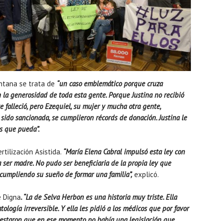
ntana se trata de
“un caso emblemático porque cruza
a generosidad de toda esta gente. Porque Justina no recibió
falleció, pero Ezequiel, su mujer y mucha otra gente,
sido sancionada, se cumplieron récords de donación. Justina le
os que pueda”.
rtilización Asistida.
“María Elena Cabral impulsó esta ley con
a ser madre. No pudo ser beneficiaria de la propia ley que
cumpliendo su sueño de formar una familia”,
explicó.
e Digna
. “La de Selva Herbon es una historia muy triste. Ella
logía irreversible. Y ella les pidió a los médicos que por favor
ntestaron que en ese momento no había una legislación que