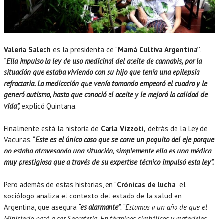
Valeria Salech
es la presidenta de “
Mamá Cultiva Argentina”
.
“
Ella impulso la ley de uso medicinal del aceite de cannabis, por la
situación que estaba viviendo con su hijo que tenía una epilepsia
refractaria. La medicación que venía tomando empeoró el cuadro y le
generó autismo, hasta que conoció el aceite y le mejoró la calidad de
vida”,
explicó Quintana.
Finalmente está la historia de
Carla Vizzoti,
detrás de la Ley de
Vacunas. “
Este es el único caso que se corre un poquito del eje porque
no estaba atravesando una situación, simplemente ella es una médica
muy prestigiosa que a través de su expertise técnico impulsó esta ley”.
Pero además de estas historias, en “
Crónicas de lucha
” el
sociólogo analiza el contexto del estado de la salud en
Argentina, que asegura
“es alarmante”
. “Estamos a un año de que el
Ministerio pasó a ser Secretaria. En términos simbólicos y materiales