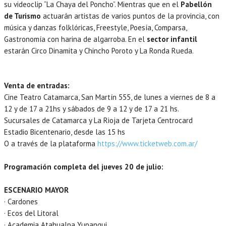
su videoclip “La Chaya del Poncho”. Mientras que en el
Pabellón
de Turismo
actuarán artistas de varios puntos de la provincia, con
música y danzas folklóricas, Freestyle, Poesía, Comparsa,
Gastronomía con harina de algarroba. En el
sector infantil
estarán Circo Dinamita y Chincho Poroto y La Ronda Rueda.
Venta de entradas:
Cine Teatro Catamarca, San Martín 555, de lunes a viernes de 8 a
12 y de 17 a 21hs y sábados de 9 a 12 y de 17 a 21 hs.
Sucursales de Catamarca y La Rioja de Tarjeta Centrocard
Estadio Bicentenario, desde las 15 hs
O a través de la plataforma
https://www.ticketweb.com.ar/
Programación completa del jueves 20 de julio:
ESCENARIO MAYOR
· Cardones
· Ecos del Litoral
· Academia Atahualpa Yupanqui