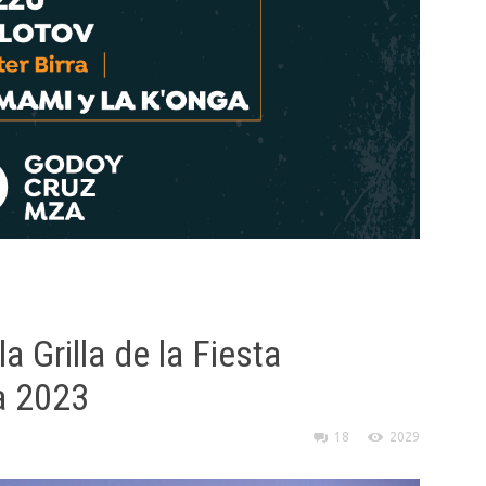
 Grilla de la Fiesta
za 2023
3
18
2029