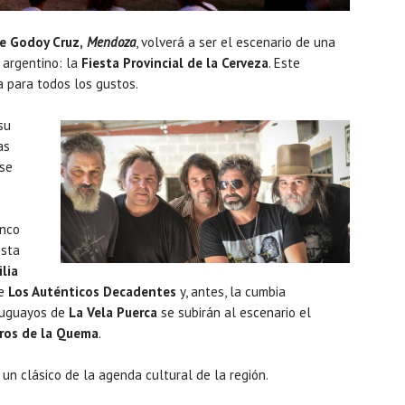
e Godoy Cruz,
Mendoza
, volverá a ser el escenario de una
 argentino: la
Fiesta Provincial de la Cerveza
. Este
 para todos los gustos.
su
as
 se
inco
esta
ilia
de
Los Auténticos Decadentes
y, antes, la cumbia
uruguayos de
La Vela Puerca
se subirán al escenario el
ros de la Quema
.
 un clásico de la agenda cultural de la región.