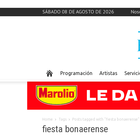
SÁBADO 08 DE AGOSTO DE 2026
Nos
Programación
Artistas
Servic
Home
Tags
Posts tagged with "fiesta bonaerense"
fiesta bonaerense