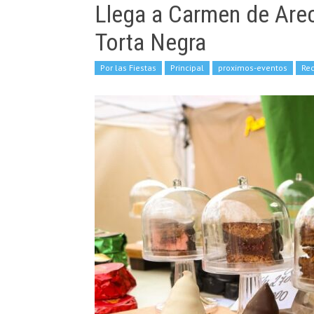
Llega a Carmen de Areco
Torta Negra
Por las Fiestas
Principal
proximos-eventos
Re