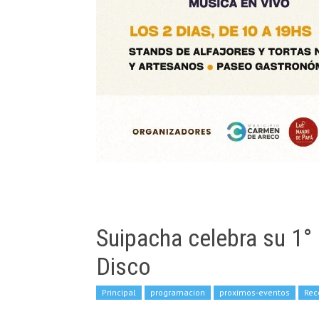
Suipacha celebra su 1° 
Disco
Principal
programacion
proximos-eventos
Re