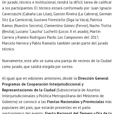
Un jurado, técnico e institucional, tendrá la difícil tarea de calificar
a los participantes. El técnico estará conformado por: Juan Ignacio
Caverzaschi (Cabaña Las Lilas), Gastón Riveira (La Cabrera), Germán
Sitz (La Carnicería), Gustavo Forestello (Siga la Vaca), Patricia
Ramos (Nuestro Secreto), Clementino Gómez (Fervor), Nacho Trotta
(Bestia), Luciano “Laucha” Luchetti (Locos X el asado), Martín
Carrera y Ramiro Rodríguez Pardo. Los Campeones del 2017,
Marcelo Herrera y Pablo Ramallo también serán parte del jurado
técnico.
Nuevamente, este año se suma una pareja de vecinos de la Ciudad
como jurado, que saldrá elegida por sorteo.
Al igual que en ediciones anteriores, desde la
Dirección General
Programas de Cooperación Interjurisdiccional y
Representaciones de la Ciudad
(Subsecretaría de Asuntos
Interjurisdiccionales y Política Metropolitana del Ministerio de
Gobierno) se convocó a las
Fiestas Nacionales y Provinciales
más
populares del país, que estarán presentes en el patio
gastronómico del evento:
Fiesta Nacional del Ternero y Día de la