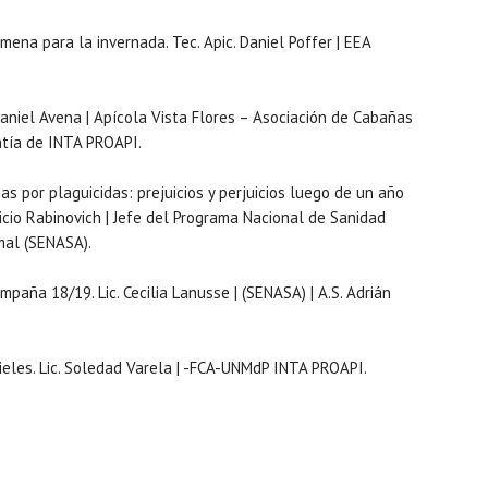
mena para la invernada. Tec. Apic. Daniel Poffer | EEA
 Daniel Avena | Apícola Vista Flores – Asociación de Cabañas
ntía de INTA PROAPI.
 por plaguicidas: prejuicios y perjuicios luego de un año
ricio Rabinovich | Jefe del Programa Nacional de Sanidad
mal (SENASA).
aña 18/19. Lic. Cecilia Lanusse | (SENASA) | A.S. Adrián
ieles. Lic. Soledad Varela | -FCA-UNMdP INTA PROAPI.