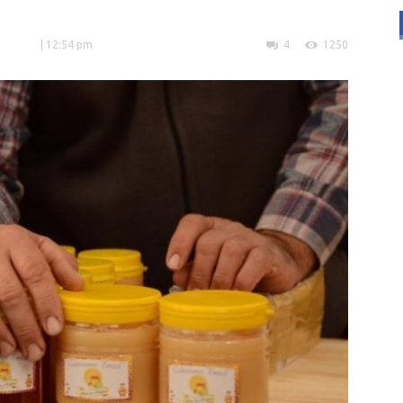
| 12:54 pm
4
1250