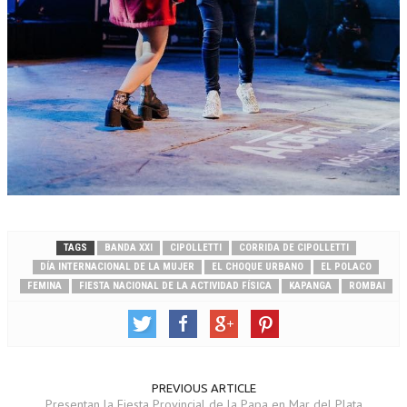
TAGS
BANDA XXI
CIPOLLETTI
CORRIDA DE CIPOLLETTI
DÍA INTERNACIONAL DE LA MUJER
EL CHOQUE URBANO
EL POLACO
FEMINA
FIESTA NACIONAL DE LA ACTIVIDAD FÍSICA
KAPANGA
ROMBAI
PREVIOUS ARTICLE
Presentan la Fiesta Provincial de la Papa en Mar del Plata