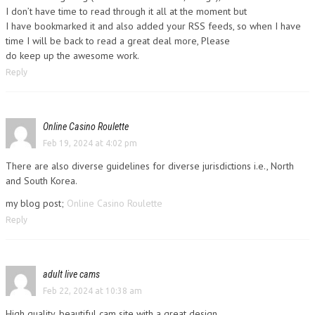
I don’t have time to read through it all at the moment but
I have bookmarked it and also added your RSS feeds, so when I have
time I will be back to read a great deal more, Please
do keep up the awesome work.
Reply
Online Casino Roulette
Feb 19, 2024 at 4:02 pm
There are also diverse guidelines for diverse jurisdictions i.e., North
and South Korea.
my blog post;
Online Casino Roulette
Reply
adult live cams
Feb 22, 2024 at 10:38 am
High quality, beautiful cam site with a great design.