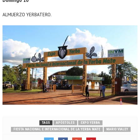
Domingo 10
ALMUERZO YERBATERO.
TAGS
APÓSTOLES
EXPO YERBA
FIESTA NACIONAL E INTERNACIONAL DE LA YERBA MATE
MARIO VIALEY