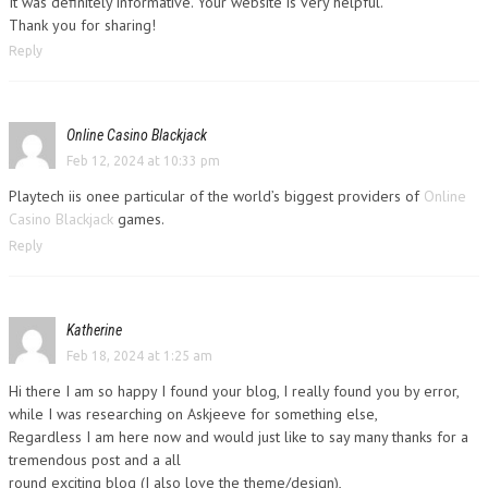
It was definitely informative. Your website is very helpful.
Thank you for sharing!
Reply
Online Casino Blackjack
Feb 12, 2024 at 10:33 pm
Playtech iis onee particular of the world’s biggest providers of
Online
Casino Blackjack
games.
Reply
Katherine
Feb 18, 2024 at 1:25 am
Hi there I am so happy I found your blog, I really found you by error,
while I was researching on Askjeeve for something else,
Regardless I am here now and would just like to say many thanks for a
tremendous post and a all
round exciting blog (I also love the theme/design),